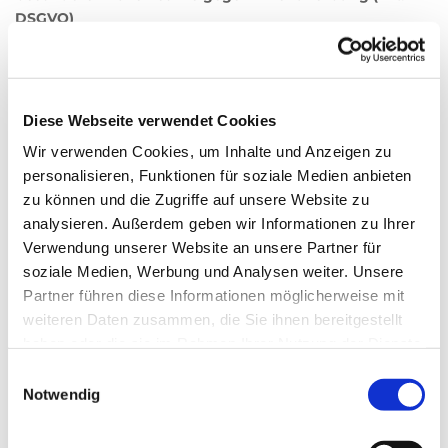
DSGVO)
WENN DIE DATENVERARBEITUNG AUF GRUNDLAGE VON
ART. 6 ABS. 1 LIT. E ODER F DSGVO ERFOLGT, HABEN SIE
JEDERZEIT DAS RECHT, AUS GRÜNDEN, DIE SICH AUS
Diese Webseite verwendet Cookies
IHRER BESONDEREN SITUATION ERGEBEN, GEGEN DIE
Wir verwenden Cookies, um Inhalte und Anzeigen zu
VERARBEITUNG IHRER PERSONENBEZOGENEN DATEN
personalisieren, Funktionen für soziale Medien anbieten
WIDERSPRUCH EINZULEGEN; DIES GILT AUCH FÜR EIN
zu können und die Zugriffe auf unsere Website zu
AUF DIESE BESTIMMUNGEN GESTÜTZTES PROFILING. DIE
analysieren. Außerdem geben wir Informationen zu Ihrer
JEWEILIGE RECHTSGRUNDLAGE, AUF DENEN EINE
Verwendung unserer Website an unsere Partner für
VERARBEITUNG BERUHT, ENTNEHMEN SIE DIESER
DATENSCHUTZERKLÄRUNG. WENN SIE WIDERSPRUCH
soziale Medien, Werbung und Analysen weiter. Unsere
EINLEGEN, WERDEN WIR IHRE BETROFFENEN
Partner führen diese Informationen möglicherweise mit
PERSONENBEZOGENEN DATEN NICHT MEHR
weiteren Daten zusammen, die Sie ihnen bereitgestellt
VERARBEITEN, ES SEI DENN, WIR KÖNNEN ZWINGENDE
haben oder die sie im Rahmen Ihrer Nutzung der Dienste
SCHUTZWÜRDIGE GRÜNDE FÜR DIE VERARBEITUNG
gesammelt haben.
Einwilligungsauswahl
NACHWEISEN, DIE IHRE INTERESSEN, RECHTE UND
Notwendig
FREIHEITEN ÜBERWIEGEN ODER DIE VERARBEITUNG
DIENT DER GELTENDMACHUNG, AUSÜBUNG ODER